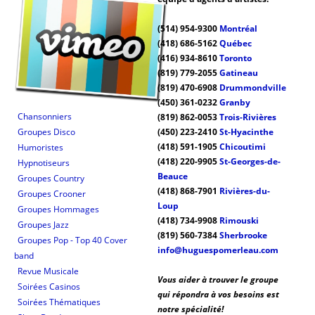
(514) 954-9300
Montréal
(418) 686-5162
Québec
(416) 934-8610
Toronto
(819) 779-2055
Gatineau
(819) 470-6908
Drummondville
(450) 361-0232
Granby
Chansonniers
(819) 862-0053
Trois-Rivières
Groupes Disco
(450) 223-2410
St-Hyacinthe
(418) 591-1905
Chicoutimi
Humoristes
(418) 220-9905
St-Georges-de-
Hypnotiseurs
Beauce
Groupes Country
(418) 868-7901
Rivières-du-
Groupes Crooner
Loup
Groupes Hommages
(418) 734-9908
Rimouski
Groupes Jazz
(819) 560-7384
Sherbrooke
Groupes Pop - Top 40 Cover
info@huguespomerleau.com
band
Revue Musicale
Vous aider à trouver le groupe
Soirées Casinos
qui répondra à vos besoins est
Soirées Thématiques
notre spécialité!