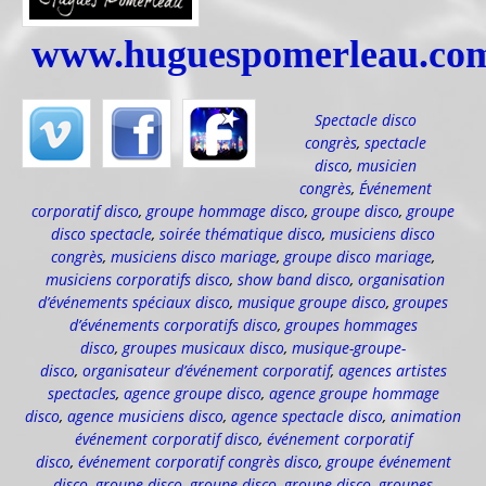
www.huguespomerleau.co
Spectacle disco
congrès
,
spectacle
disco
,
musicien
congrès
,
Événement
corporatif disco
,
groupe hommage disco
,
groupe disco
,
groupe
disco spectacle
,
soirée thématique disco
,
musiciens disco
congrès
,
musiciens disco mariage
,
groupe disco mariage
,
musiciens corporatifs disco
,
show band disco
,
organisation
d’événements spéciaux disco
,
musique groupe disco
,
groupes
d’événements corporatifs disco
,
groupes hommages
disco
,
groupes musicaux disco
,
musique-groupe-
disco
,
organisateur d’événement corporatif
,
agences artistes
spectacles
,
agence groupe disco
,
agence groupe hommage
disco
,
agence musiciens disco
,
agence spectacle disco
,
animation
événement corporatif disco
,
événement corporatif
disco
,
événement corporatif congrès disco
,
groupe événement
disco
,
groupe disco
,
groupe disco
,
groupe-disco
,
groupes