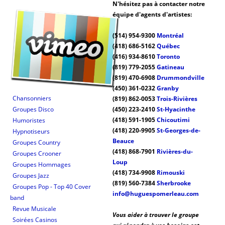
N'hésitez pas à contacter notre
équipe d'agents d'artistes:
(514) 954-9300
Montréal
(418) 686-5162
Québec
(416) 934-8610
Toronto
(819) 779-2055
Gatineau
(819) 470-6908
Drummondville
(450) 361-0232
Granby
Chansonniers
(819) 862-0053
Trois-Rivières
Groupes Disco
(450) 223-2410
St-Hyacinthe
(418) 591-1905
Chicoutimi
Humoristes
(418) 220-9905
St-Georges-de-
Hypnotiseurs
Beauce
Groupes Country
(418) 868-7901
Rivières-du-
Groupes Crooner
Loup
Groupes Hommages
(418) 734-9908
Rimouski
Groupes Jazz
(819) 560-7384
Sherbrooke
Groupes Pop - Top 40 Cover
info@huguespomerleau.com
band
Revue Musicale
Vous aider à trouver le groupe
Soirées Casinos