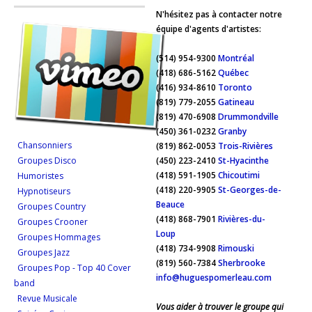
N'hésitez pas à contacter notre
équipe d'agents d'artistes:
(514) 954-9300
Montréal
(418) 686-5162
Québec
(416) 934-8610
Toronto
(819) 779-2055
Gatineau
(819) 470-6908
Drummondville
(450) 361-0232
Granby
Chansonniers
(819) 862-0053
Trois-Rivières
Groupes Disco
(450) 223-2410
St-Hyacinthe
(418) 591-1905
Chicoutimi
Humoristes
(418) 220-9905
St-Georges-de-
Hypnotiseurs
Beauce
Groupes Country
(418) 868-7901
Rivières-du-
Groupes Crooner
Loup
Groupes Hommages
(418) 734-9908
Rimouski
Groupes Jazz
(819) 560-7384
Sherbrooke
Groupes Pop - Top 40 Cover
info@huguespomerleau.com
band
Revue Musicale
Vous aider à trouver le groupe qui