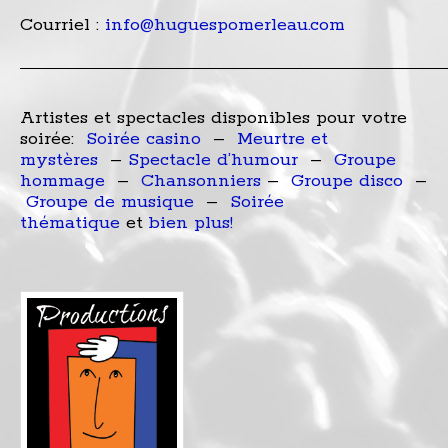
Courriel :
info@huguespomerleau.com
_______________________________________________________________________
Artistes et spectacles disponibles pour votre
soirée:
Soirée casino
–
Meurtre et
mystères
–
Spectacle d’humour
–
Groupe
hommage
–
Chansonniers
–
Groupe disco
–
Groupe de musique
–
Soirée
thématique
et
bien plus!