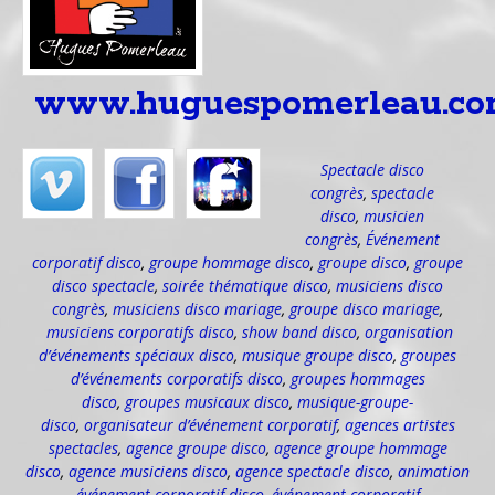
www.huguespomerleau.c
Spectacle disco
congrès
,
spectacle
disco
,
musicien
congrès
,
Événement
corporatif disco
,
groupe hommage disco
,
groupe disco
,
groupe
disco spectacle
,
soirée thématique disco
,
musiciens disco
congrès
,
musiciens disco mariage
,
groupe disco mariage
,
musiciens corporatifs disco
,
show band disco
,
organisation
d’événements spéciaux disco
,
musique groupe disco
,
groupes
d’événements corporatifs disco
,
groupes hommages
disco
,
groupes musicaux disco
,
musique-groupe-
disco
,
organisateur d’événement corporatif
,
agences artistes
spectacles
,
agence groupe disco
,
agence groupe hommage
disco
,
agence musiciens disco
,
agence spectacle disco
,
animation
événement corporatif disco
,
événement corporatif