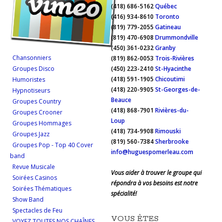
(418) 686-5162
Québec
(416) 934-8610
Toronto
(819) 779-2055
Gatineau
(819) 470-6908
Drummondville
(450) 361-0232
Granby
Chansonniers
(819) 862-0053
Trois-Rivières
Groupes Disco
(450) 223-2410
St-Hyacinthe
(418) 591-1905
Chicoutimi
Humoristes
(418) 220-9905
St-Georges-de-
Hypnotiseurs
Beauce
Groupes Country
(418) 868-7901
Rivières-du-
Groupes Crooner
Loup
Groupes Hommages
(418) 734-9908
Rimouski
Groupes Jazz
(819) 560-7384
Sherbrooke
Groupes Pop - Top 40 Cover
info@huguespomerleau.com
band
Revue Musicale
Vous aider à trouver le groupe qui
Soirées Casinos
répondra à vos besoins est notre
Soirées Thématiques
spécialité!
Show Band
Spectacles de Feu
VOUS ÊTES
VOYEZ TOUTES NOS CHAÎNES