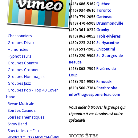
(418) 686-5162
Québec
(416) 934-8610
Toronto
(819) 779-2055
Gatineau
(819) 470-6908
Drummondville
(450) 361-0232
Granby
Chansonniers
(819) 862-0053
Trois-Rivières
Groupes Disco
(450) 223-2410
St-Hyacinthe
(418) 591-1905
Chicoutimi
Humoristes
(418) 220-9905
St-Georges-de-
Hypnotiseurs
Beauce
Groupes Country
(418) 868-7901
Rivières-du-
Groupes Crooner
Loup
Groupes Hommages
(418) 734-9908
Rimouski
Groupes Jazz
(819) 560-7384
Sherbrooke
Groupes Pop - Top 40 Cover
info@huguespomerleau.com
band
Revue Musicale
Vous aider à trouver le groupe qui
Soirées Casinos
répondra à vos besoins est notre
Soirées Thématiques
spécialité!
Show Band
Spectacles de Feu
VOUS ÊTES
VOYEZ TOUTES NOS CHAÎNES