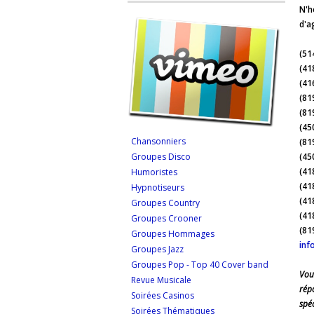
N'h
d'a
(51
(41
(41
(81
(81
(45
Chansonniers
(81
Groupes Disco
(45
(41
Humoristes
(41
Hypnotiseurs
(41
Groupes Country
(41
Groupes Crooner
(81
Groupes Hommages
inf
Groupes Jazz
Groupes Pop - Top 40 Cover band
Vou
Revue Musicale
rép
Soirées Casinos
spéc
Soirées Thématiques