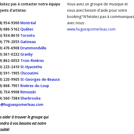
ésitez pas à contacter notre équipe
Vous avez un groupe de musique et
gents d'artistes:
vous avez besoin d'aide pour votre
booking? N'hésitez pas à communique
4) 954-9300
Montréal
avec nous :
8) 686-5162
Québec
www.huguespomerleau.com
6) 934-8610
Toronto
9) 779-2055
Gatineau
9) 470-6908
Drummondville
0) 361-0232
Granby
9) 862-0053
Trois-Rivières
0) 223-2410
St-Hyacinthe
8) 591-1905
Chicoutimi
8) 220-9905
St-Georges-de-Beauce
8) 868-7901
Rivières-du-Loup
8) 734-9908
Rimouski
9) 560-7384
Sherbrooke
o@huguespomerleau.com
s aider à trouver le groupe qui
ondra à vos besoins est notre
ialité!