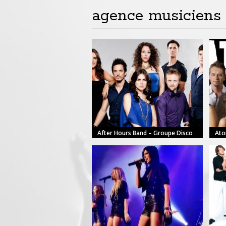
agence musiciens
After Hours Band – Groupe Disco
Ato