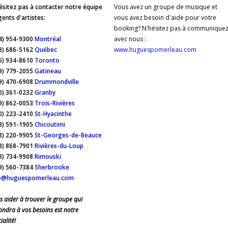
ésitez pas à contacter notre équipe
Vous avez un groupe de musique et
gents d'artistes:
vous avez besoin d'aide pour votre
booking? N'hésitez pas à communique
4) 954-9300
Montréal
avec nous :
8) 686-5162
Québec
www.huguespomerleau.com
6) 934-8610
Toronto
9) 779-2055
Gatineau
9) 470-6908
Drummondville
0) 361-0232
Granby
9) 862-0053
Trois-Rivières
0) 223-2410
St-Hyacinthe
8) 591-1905
Chicoutimi
8) 220-9905
St-Georges-de-Beauce
8) 868-7901
Rivières-du-Loup
8) 734-9908
Rimouski
9) 560-7384
Sherbrooke
o@huguespomerleau.com
s aider à trouver le groupe qui
ondra à vos besoins est notre
ialité!