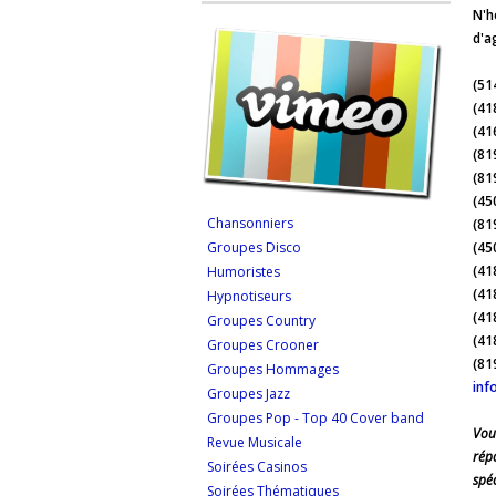
N'h
d'a
(51
(41
(41
(81
(81
(45
Chansonniers
(81
Groupes Disco
(45
(41
Humoristes
(41
Hypnotiseurs
(41
Groupes Country
(41
Groupes Crooner
(81
Groupes Hommages
inf
Groupes Jazz
Groupes Pop - Top 40 Cover band
Vou
Revue Musicale
rép
Soirées Casinos
spéc
Soirées Thématiques