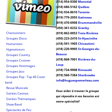
(514) 954-9300
Montréal
(418) 686-5162
Québec
(416) 934-8610
Toronto
(819) 779-2055
Gatineau
(819) 470-6908
Drummondville
(450) 361-0232
Granby
Chansonniers
(819) 862-0053
Trois-Rivières
Groupes Disco
(450) 223-2410
St-Hyacinthe
(418) 591-1905
Chicoutimi
Humoristes
(418) 220-9905
St-Georges-de-
Hypnotiseurs
Beauce
Groupes Country
(418) 868-7901
Rivières-du-
Groupes Crooner
Loup
Groupes Hommages
(418) 734-9908
Rimouski
Groupes Jazz
(819) 560-7384
Sherbrooke
Groupes Pop - Top 40 Cover
info@huguespomerleau.com
band
Revue Musicale
Vous aider à trouver le groupe
Soirées Casinos
qui répondra à vos besoins est
Soirées Thématiques
notre spécialité!
Show Band
Spectacles de Feu